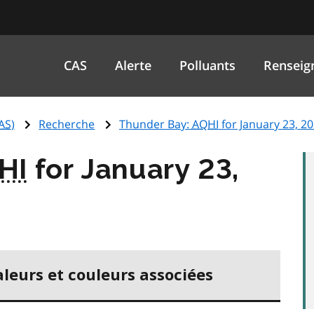
CAS
Alerte
Polluants
Renseig
AS
)
Recherche
Thunder Bay:
AQHI
for January 23, 2
HI
for January 23,
aleurs et couleurs associées