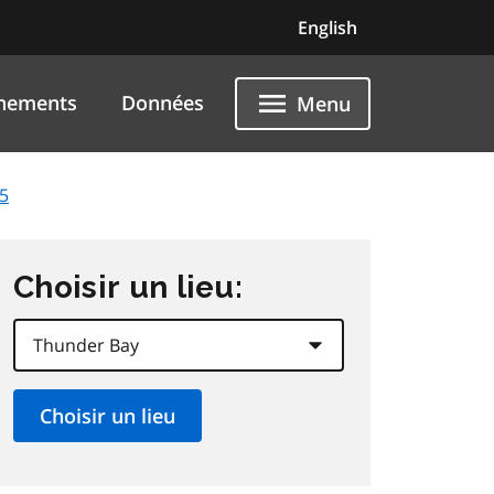
English
nements
Données
Menu
5
Choisir un lieu: