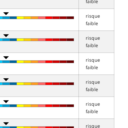
faible
risque
faible
risque
faible
risque
faible
risque
faible
risque
faible
risque