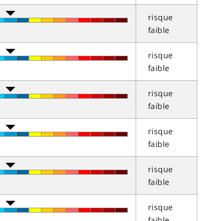
risque
faible
risque
faible
risque
faible
risque
faible
risque
faible
risque
faible