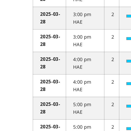
3:00 pm
2
2025-03-
HAE
28
3:00 pm
2
2025-03-
HAE
28
4:00 pm
2
2025-03-
HAE
28
4:00 pm
2
2025-03-
HAE
28
5:00 pm
2
2025-03-
HAE
28
5:00 pm
2
2025-03-