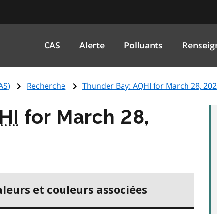
CAS
Alerte
Polluants
Renseig
AS
)
Recherche
Thunder Bay:
AQHI
for March 28, 202
HI
for March 28,
aleurs et couleurs associées