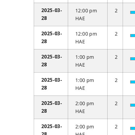
12:00 pm
2
2025-03-
HAE
28
12:00 pm
2
2025-03-
HAE
28
1:00 pm
2
2025-03-
HAE
28
1:00 pm
2
2025-03-
HAE
28
2:00 pm
2
2025-03-
HAE
28
2:00 pm
2
2025-03-
HAE
28