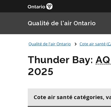
Qualité de l'air Ontario
Qualité de l'air Ontario
Cote air santé (
C
Thunder Bay:
AQ
2025
Cote air santé catégories, v