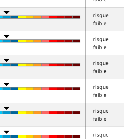
risque
faible
risque
faible
risque
faible
risque
faible
risque
faible
risque