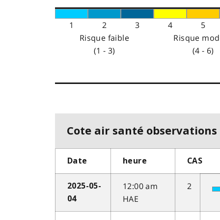
1
2
3
4
5
Risque faible
Risque mod
(1 - 3)
(4 - 6)
Cote air santé observations 
Date
heure
CAS
12:00 am
2
2025-05-
HAE
04