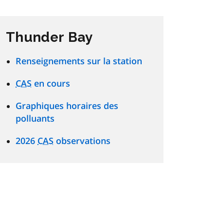
Thunder Bay
Renseignements sur la station
CAS
en cours
Graphiques horaires des
polluants
2026
CAS
observations