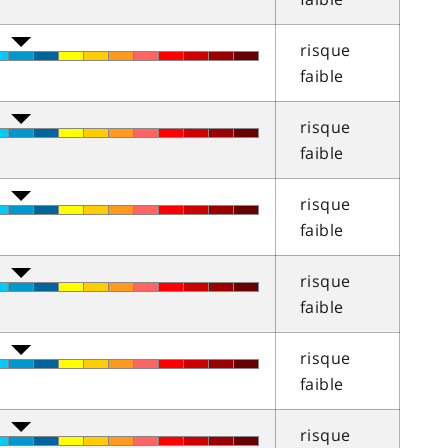
risque
faible
risque
faible
risque
faible
risque
faible
risque
faible
risque