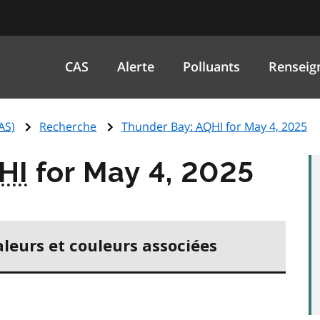
CAS
Alerte
Polluants
Renseig
AS
)
Recherche
Thunder Bay:
AQHI
for May 4, 2025
HI
for May 4, 2025
aleurs et couleurs associées