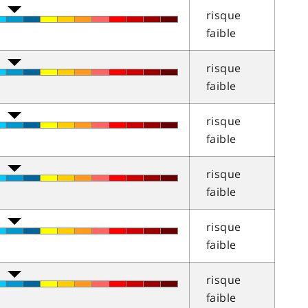
risque
faible
risque
faible
risque
faible
risque
faible
risque
faible
risque
faible