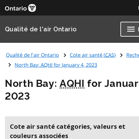
Qualité de l'air Ontario
Qualité de l'air Ontario
Cote air santé (
CAS
)
Rech
North Bay:
AQHI
for January 4, 2023
North Bay:
AQHI
for Januar
2023
Cote air santé catégories, valeurs et
couleurs associées