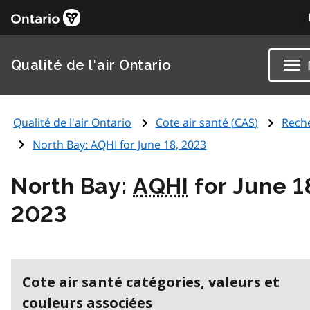
Qualité de l'air Ontario
Qualité de l'air Ontario
Cote air santé (
CAS
)
Rech
North Bay:
AQHI
for June 18, 2023
North Bay:
AQHI
for June 1
2023
Cote air santé catégories, valeurs et
couleurs associées