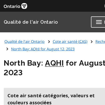
Qualité de l'air Ontario
Qualité de l'air Ontario
Cote air santé (
CAS
)
Rech
North Bay:
AQHI
for August 12, 2023
North Bay:
AQHI
for August
2023
Cote air santé catégories, valeurs et
couleurs associées