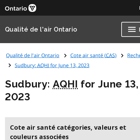
Qualité de l'air Ontario
Qualité de l'air Ontario
Cote air santé (
CAS
)
Rech
Sudbury:
AQHI
for June 13, 2023
Sudbury:
AQHI
for June 13,
2023
Cote air santé catégories, valeurs et
couleurs associées