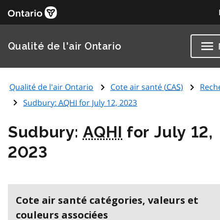
Qualité de l'air Ontario
Qualité de l'air Ontario
Cote air santé (
CAS
)
Rech
Sudbury:
AQHI
for July 12, 2023
Sudbury:
AQHI
for July 12,
2023
Cote air santé catégories, valeurs et
couleurs associées