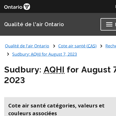
Qualité de l'air Ontario
Qualité de l'air Ontario
Cote air santé (
CAS
)
Rech
Sudbury:
AQHI
for August 7, 2023
Sudbury:
AQHI
for August 7
2023
Cote air santé catégories, valeurs et
couleurs associées