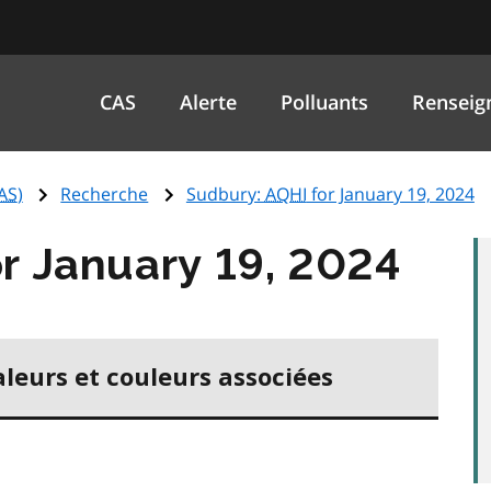
CAS
Alerte
Polluants
Renseig
AS
)
Recherche
Sudbury:
AQHI
for January 19, 2024
r January 19, 2024
aleurs et couleurs associées