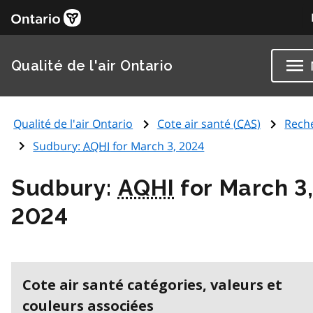
Qualité de l'air Ontario
Qualité de l'air Ontario
Cote air santé (
CAS
)
Rech
Sudbury:
AQHI
for March 3, 2024
Sudbury:
AQHI
for March 3
2024
Cote air santé catégories, valeurs et
couleurs associées