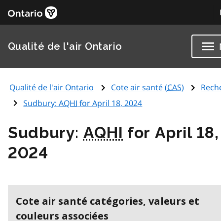
Qualité de l'air Ontario
Qualité de l'air Ontario
Cote air santé (
CAS
)
Rech
Sudbury:
AQHI
for April 18, 2024
Sudbury:
AQHI
for April 18,
2024
Cote air santé catégories, valeurs et
couleurs associées