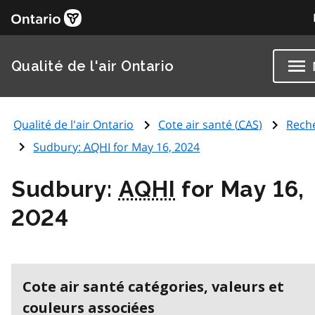
Qualité de l'air Ontario
Qualité de l'air Ontario
Cote air santé (
CAS
)
Rech
Sudbury:
AQHI
for May 16, 2024
Sudbury:
AQHI
for May 16,
2024
Cote air santé catégories, valeurs et
couleurs associées