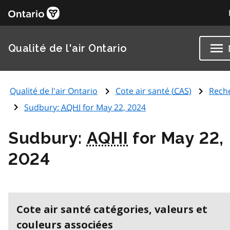
Qualité de l'air Ontario
Qualité de l'air Ontario
Cote air santé (
CAS
)
Rech
Sudbury:
AQHI
for May 22, 2024
Sudbury:
AQHI
for May 22,
2024
Cote air santé catégories, valeurs et
couleurs associées