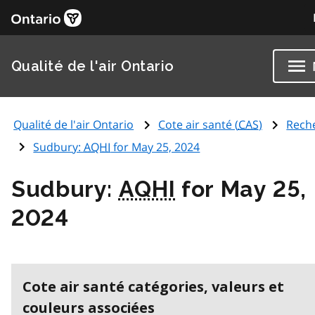
Qualité de l'air Ontario
Qualité de l'air Ontario
Cote air santé (
CAS
)
Rech
Sudbury:
AQHI
for May 25, 2024
Sudbury:
AQHI
for May 25,
2024
Cote air santé catégories, valeurs et
couleurs associées