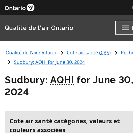
Qualité de l'air Ontario
Qualité de l'air Ontario
Cote air santé (
CAS
)
Rech
Sudbury:
AQHI
for June 30, 2024
Sudbury:
AQHI
for June 30
2024
Cote air santé catégories, valeurs et
couleurs associées