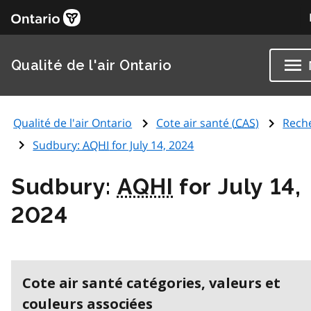
Qualité de l'air Ontario
Qualité de l'air Ontario
Cote air santé (
CAS
)
Rech
Sudbury:
AQHI
for July 14, 2024
Sudbury:
AQHI
for July 14,
2024
Cote air santé catégories, valeurs et
couleurs associées