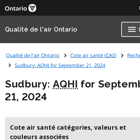
Qualité de l'air Ontario
Qualité de l'air Ontario
Cote air santé (
CAS
)
Rech
Sudbury:
AQHI
for September 21, 2024
Sudbury:
AQHI
for Septem
21, 2024
Cote air santé catégories, valeurs et
couleurs associées