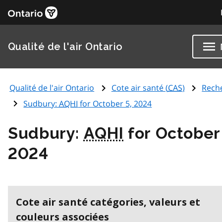
Qualité de l'air Ontario
Qualité de l'air Ontario
Cote air santé (
CAS
)
Rech
Sudbury:
AQHI
for October 5, 2024
Sudbury:
AQHI
for October
2024
Cote air santé catégories, valeurs et
couleurs associées