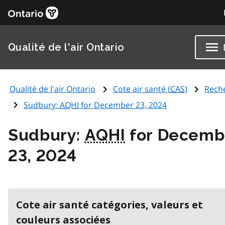
Qualité de l'air Ontario
Qualité de l'air Ontario
Cote air santé (
CAS
)
Rech
Sudbury:
AQHI
for December 23, 2024
Sudbury:
AQHI
for Decemb
23, 2024
Cote air santé catégories, valeurs et
couleurs associées