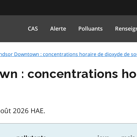
CAS
Alerte
Polluants
Renseig
ndsor Downtown : concentrations horaire de dioxyde de so
n : concentrations ho
août 2026 HAE.