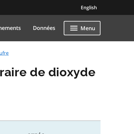
English
nements
Données
Menu
ufre
raire de dioxyde