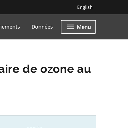
English
nements
Données
Menu
aire de ozone au