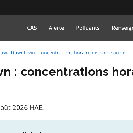
CAS
Alerte
Polluants
Renseig
tawa Downtown : concentrations horaire de ozone au sol
 : concentrations hor
août 2026 HAE.