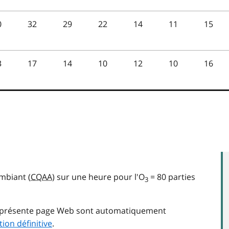
ambiant (
CQAA
) sur une heure pour l'O
= 80 parties
3
la présente page Web sont automatiquement
tion définitive
.