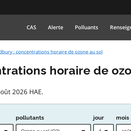
CAS
Alerte
Polluants
Renseig
dbury : concentrations horaire de ozone au sol
trations horaire de oz
août 2026 HAE.