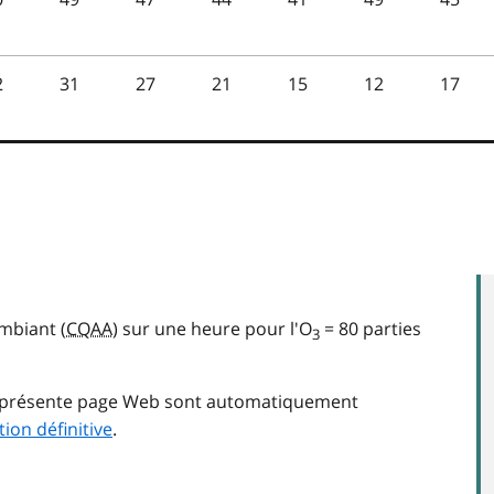
ambiant (
CQAA
) sur une heure pour l'O
= 80 parties
3
la présente page Web sont automatiquement
tion définitive
.