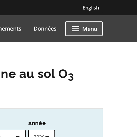
English
nements
Données
Menu
one au sol O
3