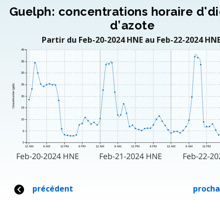
Guelph: concentrations horaire d'd
d’azote
Partir du Feb-20-2024 HNE au Feb-22-2024 HNE
40
35
30
25
Concentration (ppb)
20
15
10
5
0
12 AM
6 AM
12 PM
6 PM
12 AM
6 AM
12 PM
6 PM
12 AM
6 AM
12 PM
Feb-20-2024 HNE
Feb-21-2024 HNE
Feb-22-2
précédent
procha