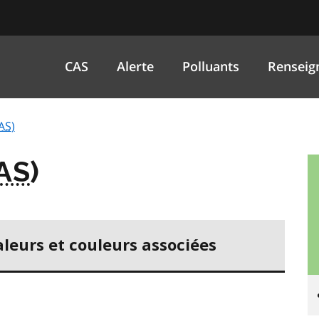
CAS
Alerte
Polluants
Renseig
AS
)
AS
)
aleurs et couleurs associées