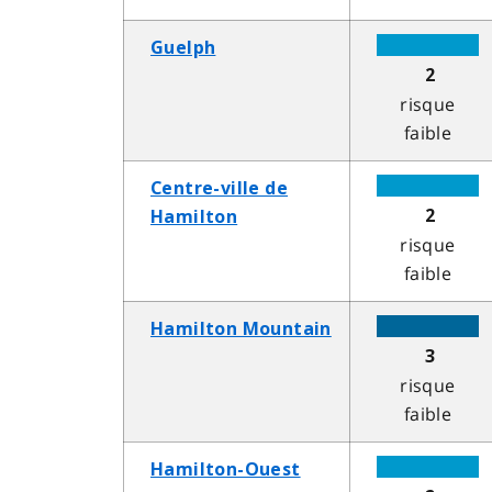
Guelph
2
risque
faible
Centre-ville de
2
Hamilton
risque
faible
Hamilton Mountain
3
risque
faible
Hamilton-Ouest