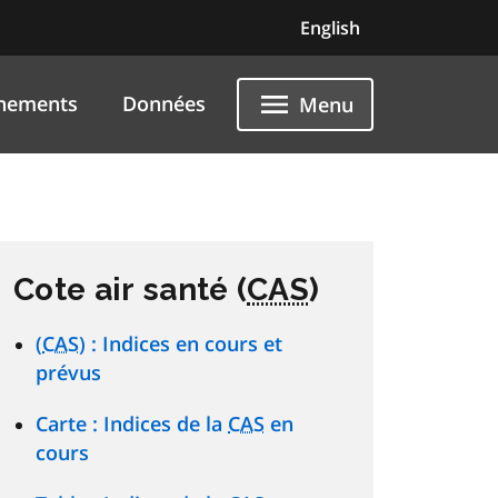
English
nements
Données
Menu
Cote air santé (
CAS
)
(
CAS
) : Indices en cours et
prévus
Carte : Indices de la
CAS
en
cours