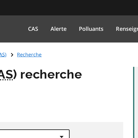
CAS
Alerte
Polluants
Renseig
AS
)
Recherche
AS
) recherche