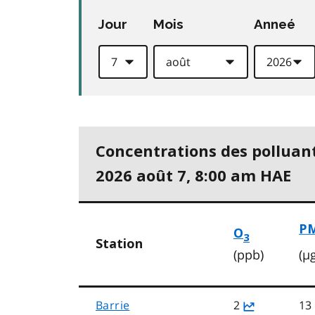
Jour
Mois
Anneé
Concentrations des polluant
2026 août 7, 8:00 am HAE
P
O
3
Station
(µ
(ppb)
Barrie
2
13