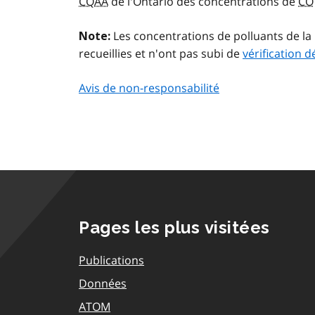
CQAA
de l'Ontario des concentrations de
CO
Les concentrations de polluants de 
Note:
recueillies et n'ont pas subi de
vérification dé
Avis de non-responsabilité
Pages les plus visitées
Publications
Données
ATOM