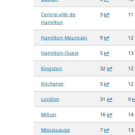
Centre-ville de
3
11
Hamilton
Hamilton Mountain
9
12
Hamilton-Ouest
5
13
Kingston
32
12
Kitchener
5
12
London
31
9
Milton
16
14
Mississauga
7
13