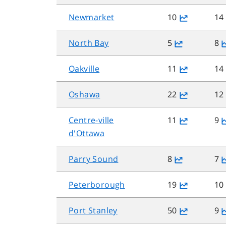
Newmarket
10
14
North Bay
5
8
Oakville
11
14
Oshawa
22
12
Centre-ville
11
9
d'Ottawa
Parry Sound
8
7
Peterborough
19
10
Port Stanley
50
9