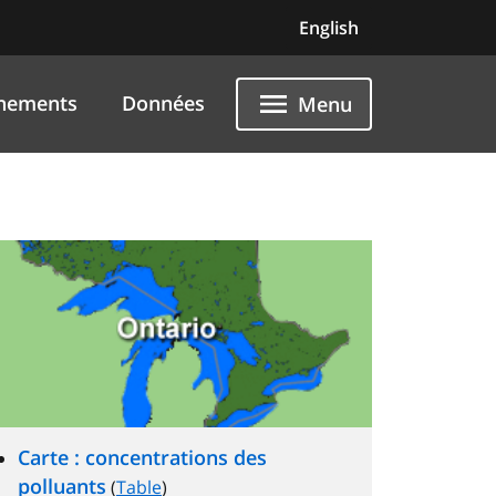
English
nements
Données
Menu
Carte : concentrations des
polluants
(
Table
)