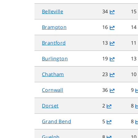
Belleville
34
15
Brampton
16
14
Brantford
13
11
Burlington
19
13
Chatham
23
10
Cornwall
36
9
Dorset
2
8
Grand Bend
5
8
Guelph
8
10