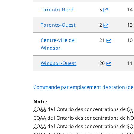
Toronto-Nord
5
14
Toronto-Ouest
2
13
Centre-ville de
21
10
Windsor
Windsor-Ouest
20
11
Commande par emplacement de station (de l'
Note:
CQAA
de l'Ontario des concentrations de
O
3
CQAA
de l'Ontario des concentrations de
NO
CQAA
de l'Ontario des concentrations de
SO