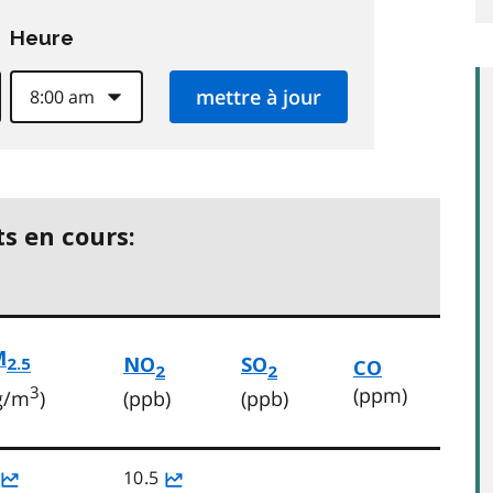
Heure
s en cours:
M
NO
SO
2.5
CO
2
2
3
(ppm)
g/m
)
(ppb)
(ppb)
10.5