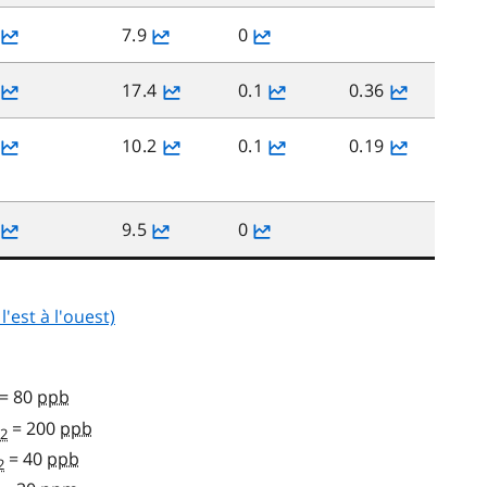
7.9
0
17.4
0.1
0.36
10.2
0.1
0.19
9.5
0
est à l'ouest)
= 80
ppb
= 200
ppb
2
= 40
ppb
2