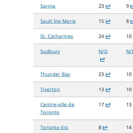
Sarnia
23
9
Sault Ste Marie
15
8
St. Catharines
24
10
Sudbury
N/D
N/
Thunder Bay
23
10
Tiverton
13
10
Centre-ville de
17
13
Toronto
Toronto-Est
8
14