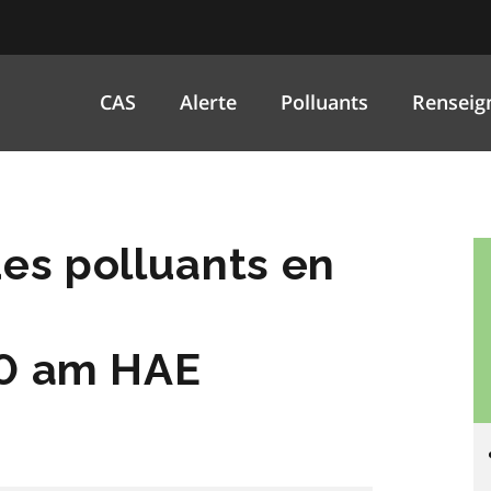
CAS
Alerte
Polluants
Renseig
es polluants en
00 am HAE