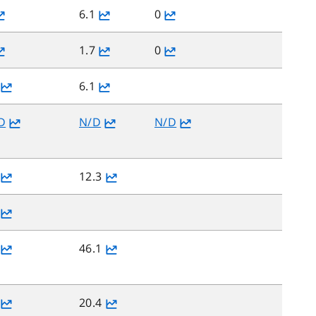
6.1
0
1.7
0
6.1
D
N/D
N/D
12.3
46.1
20.4