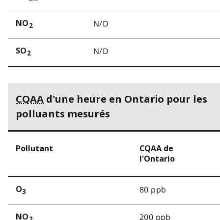
N/D
NO
2
N/D
SO
2
CQAA
d'une heure en Ontario pour les
polluants mesurés
Pollutant
CQAA de
l'Ontario
80 ppb
O
3
200 ppb
NO
2