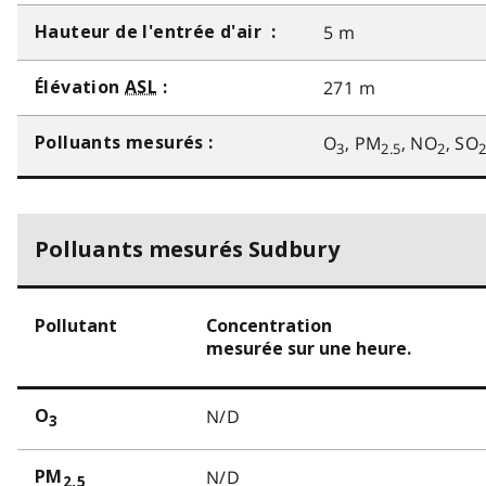
5 m
Hauteur de l'entrée d'air :
271 m
Élévation
ASL
:
O
, PM
, NO
, SO
Polluants mesurés :
3
2.5
2
Polluants mesurés Sudbury
Pollutant
Concentration
mesurée sur une heure.
N/D
O
3
N/D
PM
2.5