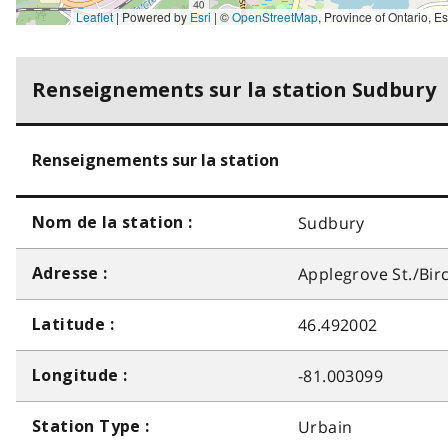
Leaflet
| Powered by
Esri
|
©
OpenStreetMap
,
Province of Ontario, Esri Canada, Earthstar Geographics, TomTom, Garmin, SafeGraph, GeoTechnologies, Inc, METI/NASA, USGS, EPA, NPS, 
Renseignements sur la station Sudbury
Renseignements sur la station
Sudbury
Nom de la station :
Applegrove St./Birc
Adresse :
46.492002
Latitude :
-81.003099
Longitude :
Urbain
Station Type :