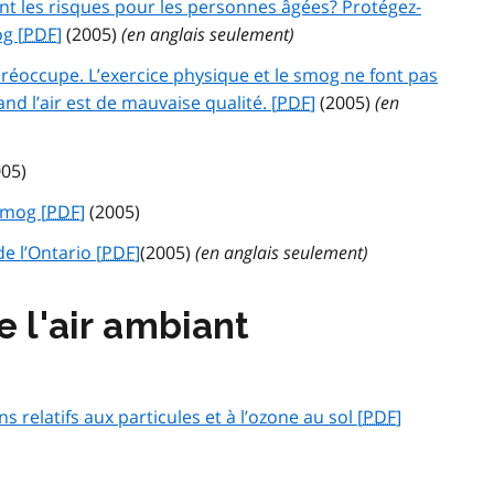
ont les risques pour les personnes âgées? Protégez-
g [
PDF
]
(2005)
(en anglais seulement)
a préoccupe. L’exercice physique et le smog ne font pas
d l’air est de mauvaise qualité. [
PDF
]
(2005)
(en
05)
smog [
PDF
]
(2005)
de l’Ontario [
PDF
]
(2005)
(en anglais seulement)
e l'air ambiant
 relatifs aux particules et à l’ozone au sol [
PDF
]