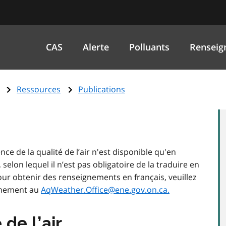
CAS
Alerte
Polluants
Renseig
Ressources
Publications
ce de la qualité de l’air n'est disponible qu'en
lon lequel il n’est pas obligatoire de la traduire en
 Pour obtenir des renseignements en français, veuillez
nnement au
AqWeather.Office@ene.gov.on.ca.
 de l’air