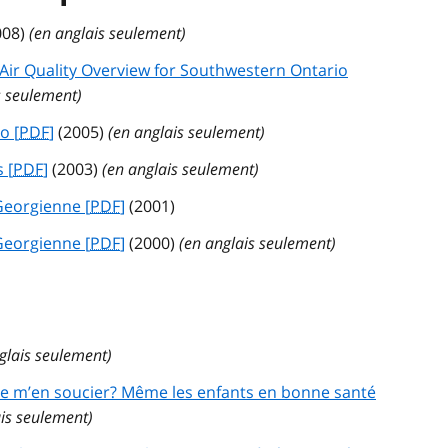
008)
(en anglais seulement)
 Air Quality Overview for Southwestern Ontario
s seulement)
o [
PDF
]
(2005)
(en anglais seulement)
 [
PDF
]
(2003)
(en anglais seulement)
 Georgienne [
PDF
]
(2001)
 Georgienne [
PDF
]
(2000)
(en anglais seulement)
glais seulement)
-je m’en soucier? Même les enfants en bonne santé
ais seulement)