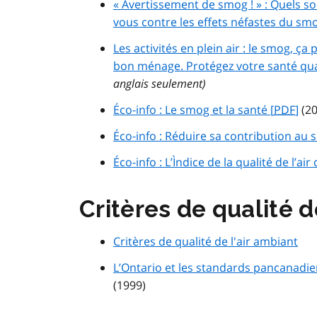
« Avertissement de smog ! » : Quels s
vous contre les effets néfastes du smo
Les activités en plein air : le smog, ç
bon ménage. Protégez votre santé quan
anglais seulement)
Éco-info : Le smog et la santé [
PDF
]
(20
Éco-info : Réduire sa contribution au 
Éco-info : L’Ìndice de la qualité de l’air 
Critères de qualité d
Critères de qualité de l'air ambiant
L’Ontario et les standards pancanadiens
(1999)