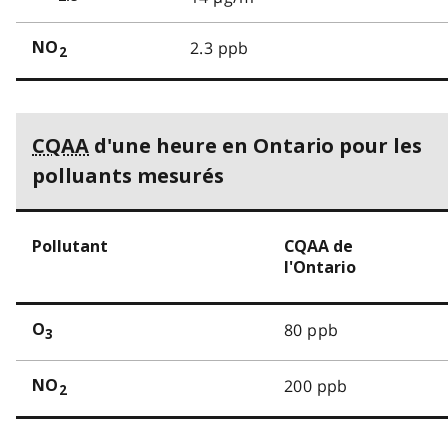
2.3 ppb
NO
2
CQAA
d'une heure en Ontario pour les
polluants mesurés
Pollutant
CQAA de
l'Ontario
80 ppb
O
3
200 ppb
NO
2