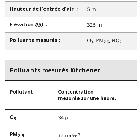
5 m
Hauteur de l'entrée d'air :
325 m
Élévation
ASL
:
O
, PM
, NO
Polluants mesurés :
3
2.5
2
Polluants mesurés Kitchener
Pollutant
Concentration
mesurée sur une heure.
34 ppb
O
3
PM
3
14 µg/m
2.5