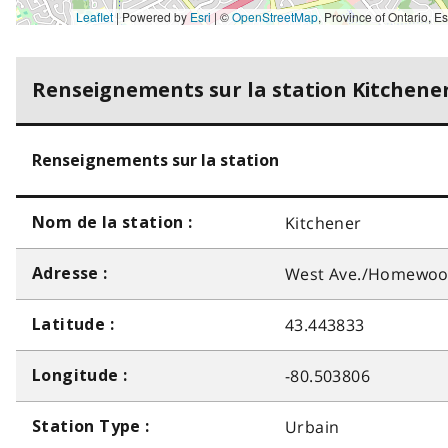
Leaflet
| Powered by
Esri
|
©
OpenStreetMap
,
Province of Ontario, Esri Canada, Earthstar Geographics, TomTom, Garmin, SafeGraph, GeoTechnologies, Inc, METI/NASA, USGS, EPA, NPS, US Ce
Renseignements sur la station Kitchene
Renseignements sur la station
Kitchener
Nom de la station :
West Ave./Homewoo
Adresse :
43.443833
Latitude :
-80.503806
Longitude :
Urbain
Station Type :