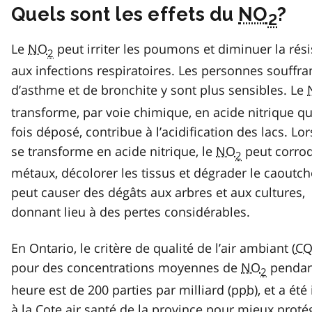
Quels sont les effets du
NO
?
2
Le
NO
peut irriter les poumons et diminuer la rés
2
aux infections respiratoires. Les personnes souffra
d’asthme et de bronchite y sont plus sensibles. Le
transforme, par voie chimique, en acide nitrique qu
fois déposé, contribue à l’acidification des lacs. Lor
se transforme en acide nitrique, le
NO
peut corrod
2
métaux, décolorer les tissus et dégrader le caoutcho
peut causer des dégâts aux arbres et aux cultures,
donnant lieu à des pertes considérables.
En Ontario, le critère de qualité de l’air ambiant (
CQ
pour des concentrations moyennes de
NO
pendan
2
heure est de 200 parties par milliard (
ppb
), et a été
à la Cote air santé de la province pour mieux proté