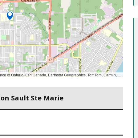
Ontario, Esri Canada, Earthstar Geographics, TomTom, Garmin, SafeGraph, GeoTechnologies, Inc, METI/NASA, USGS, EPA, NPS, US Census Bureau, USDA, USFWS, NRCan, Parks Canada
on Sault Ste Marie