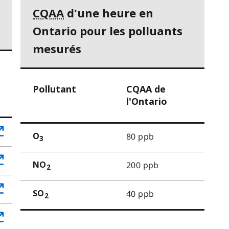
CQAA
d'une heure en
Ontario pour les polluants
mesurés
Pollutant
CQAA de
l'Ontario
80 ppb
O
3
200 ppb
NO
2
40 ppb
SO
2