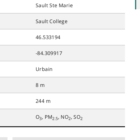
Sault Ste Marie
Sault College
46.533194
-84.309917
Urbain
8 m
244 m
O
, PM
, NO
, SO
3
2.5
2
2