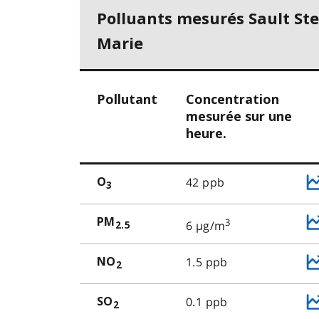
Polluants mesurés Sault Ste
Marie
Pollutant
Concentration
mesurée sur une
heure.
42 ppb
O
3
PM
3
6 µg/m
2.5
1.5 ppb
NO
2
0.1 ppb
SO
2