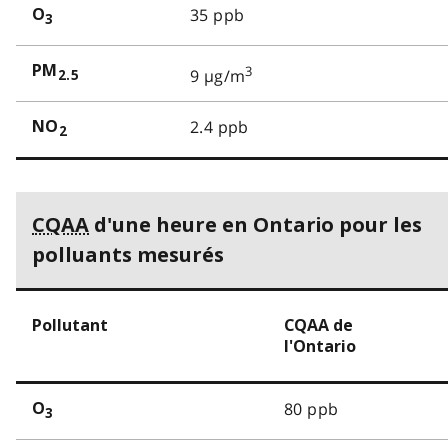
35 ppb
O
3
PM
3
9 µg/m
2.5
2.4 ppb
NO
2
CQAA
d'une heure en Ontario pour les
polluants mesurés
Pollutant
CQAA de
l'Ontario
80 ppb
O
3