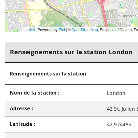
Leaflet
| Powered by
Esri
|
©
OpenStreetMap
,
Province of Ontario, Esri Canada, Earthstar Geographics, TomTom, Garmin, SafeGraph, GeoTechnologies, Inc, METI/NASA, USGS, EPA, NPS, US Ce
Renseignements sur la station London
Renseignements sur la station
London
Nom de la station :
42 St. Julien 
Adresse :
42.974485
Latitude :