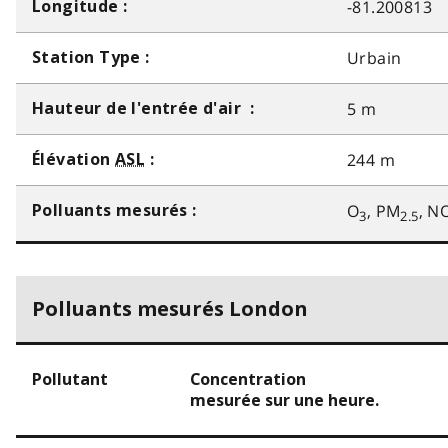
-81.200813
Longitude :
Urbain
Station Type :
5 m
Hauteur de l'entrée d'air :
244 m
Élévation
ASL
:
O
, PM
, N
Polluants mesurés :
3
2.5
Polluants mesurés London
Pollutant
Concentration
mesurée sur une heure.