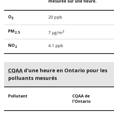
mesurée sur une heure.
20 ppb
O
3
PM
3
7 µg/m
2.5
4.1 ppb
NO
2
CQAA
d'une heure en Ontario pour les
polluants mesurés
Pollutant
CQAA de
l'Ontario