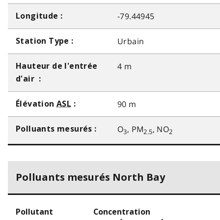
-79.44945
Longitude :
Urbain
Station Type :
4 m
Hauteur de l'entrée
d'air :
90 m
Élévation
ASL
:
O
, PM
, NO
Polluants mesurés :
3
2.5
2
Polluants mesurés North Bay
Pollutant
Concentration