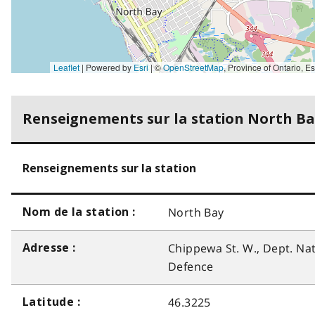
Leaflet
| Powered by
Esri
|
©
OpenStreetMap
,
Province of Ontario, Esri Canada, Earthstar Geographics, TomTom, Garmin, SafeGraph, GeoTechnologies, Inc, METI/NASA, USGS, EPA, NPS, 
Renseignements sur la station North B
Renseignements sur la station
North Bay
Nom de la station :
Chippewa St. W., Dept. Na
Adresse :
Defence
46.3225
Latitude :