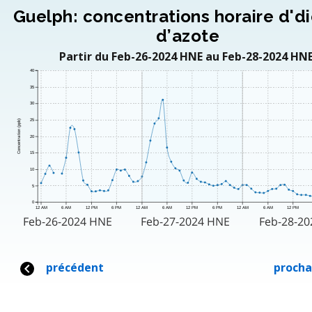
Guelph: concentrations horaire d'd
d’azote
Partir du Feb-26-2024 HNE au Feb-28-2024 HNE
40
35
30
25
Concentration (ppb)
20
15
10
5
0
12 AM
6 AM
12 PM
6 PM
12 AM
6 AM
12 PM
6 PM
12 AM
6 AM
12 PM
Feb-26-2024 HNE
Feb-27-2024 HNE
Feb-28-2
précédent
procha