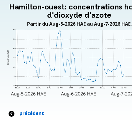
Hamilton-ouest: concentrations ho
d'dioxyde d’azote
Partir du Aug-5-2026 HAE au Aug-7-2026 HAE.
30
25
20
Concentration (ppb)
15
10
5
0
12 AM
6 AM
12 PM
6 PM
12 AM
6 AM
12 PM
6 PM
12 AM
6 AM
12 PM
Aug-5-2026 HAE
Aug-6-2026 HAE
Aug-7-20
précédent