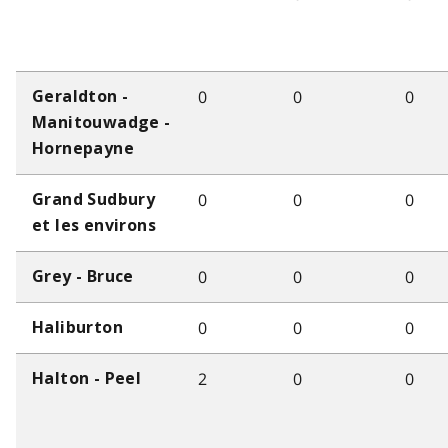
0
0
0
Geraldton -
Manitouwadge -
Hornepayne
0
0
0
Grand Sudbury
et les environs
0
0
0
Grey - Bruce
0
0
0
Haliburton
2
0
0
Halton - Peel