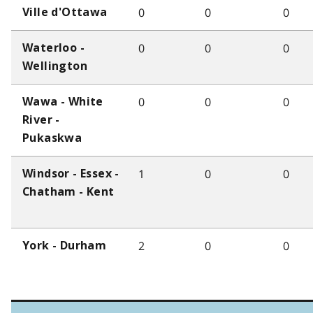
0
0
0
Ville d'Ottawa
0
0
0
Waterloo -
Wellington
0
0
0
Wawa - White
River -
Pukaskwa
1
0
0
Windsor - Essex -
Chatham - Kent
2
0
0
York - Durham