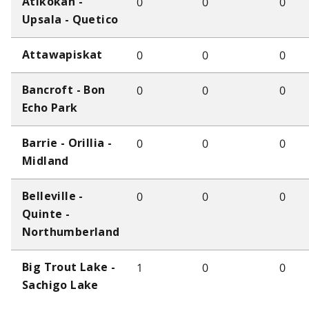
0
0
0
Atikokan -
Upsala - Quetico
0
0
0
Attawapiskat
0
0
0
Bancroft - Bon
Echo Park
0
0
0
Barrie - Orillia -
Midland
0
0
0
Belleville -
Quinte -
Northumberland
1
0
0
Big Trout Lake -
Sachigo Lake