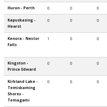
0
0
0
Huron - Perth
0
0
0
Kapuskasing -
Hearst
1
0
0
Kenora - Nestor
Falls
0
0
0
Kingston -
Prince Edward
0
0
0
Kirkland Lake -
Temiskaming
Shores -
Temagami