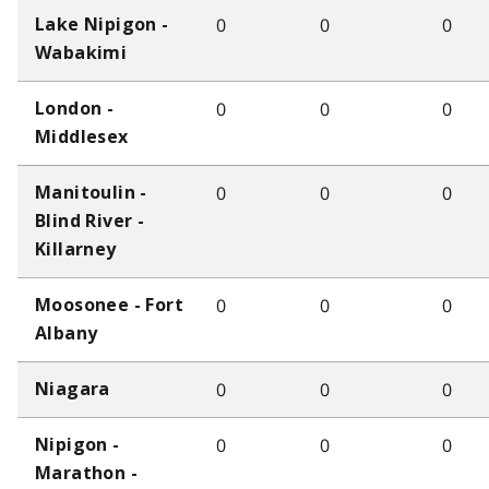
0
0
0
Lake Nipigon -
Wabakimi
0
0
0
London -
Middlesex
0
0
0
Manitoulin -
Blind River -
Killarney
0
0
0
Moosonee - Fort
Albany
0
0
0
Niagara
0
0
0
Nipigon -
Marathon -