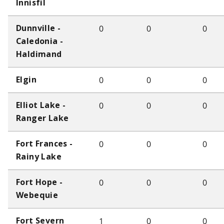
Innisfil
0
0
0
Dunnville -
Caledonia -
Haldimand
0
0
0
Elgin
0
0
0
Elliot Lake -
Ranger Lake
0
0
0
Fort Frances -
Rainy Lake
0
0
0
Fort Hope -
Webequie
1
0
0
Fort Severn