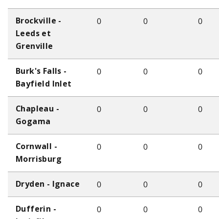
0
0
0
Brockville -
Leeds et
Grenville
0
0
0
Burk's Falls -
Bayfield Inlet
0
0
0
Chapleau -
Gogama
0
0
0
Cornwall -
Morrisburg
0
0
0
Dryden - Ignace
0
0
0
Dufferin -