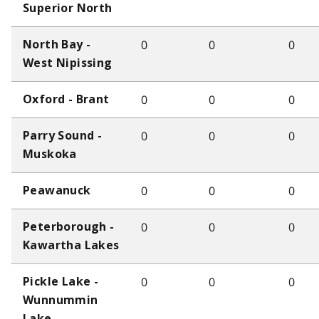
Superior North
0
0
0
North Bay -
West Nipissing
0
0
0
Oxford - Brant
0
0
0
Parry Sound -
Muskoka
0
0
0
Peawanuck
0
0
0
Peterborough -
Kawartha Lakes
0
0
0
Pickle Lake -
Wunnummin
Lake