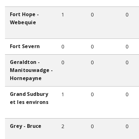
1
0
0
Fort Hope -
Webequie
0
0
0
Fort Severn
0
0
0
Geraldton -
Manitouwadge -
Hornepayne
1
0
0
Grand Sudbury
et les environs
2
0
0
Grey - Bruce