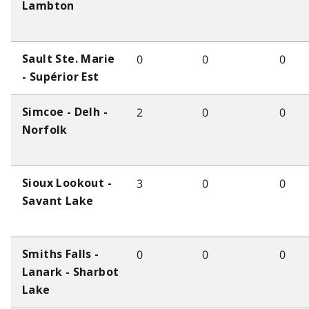
Lambton
0
0
0
Sault Ste. Marie
- Supérior Est
2
0
0
Simcoe - Delh -
Norfolk
3
0
0
Sioux Lookout -
Savant Lake
0
0
0
Smiths Falls -
Lanark - Sharbot
Lake