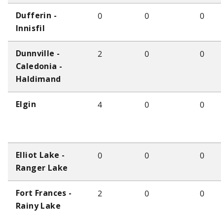
0
0
0
Dufferin -
Innisfil
2
0
0
Dunnville -
Caledonia -
Haldimand
4
0
0
Elgin
0
0
0
Elliot Lake -
Ranger Lake
2
0
0
Fort Frances -
Rainy Lake