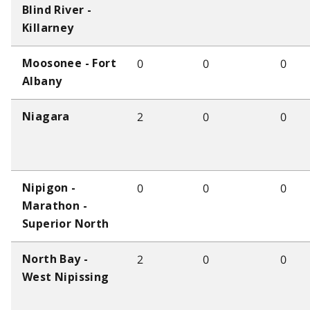
Blind River -
Killarney
0
0
0
Moosonee - Fort
Albany
2
0
0
Niagara
0
0
0
Nipigon -
Marathon -
Superior North
2
0
0
North Bay -
West Nipissing