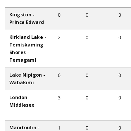
0
0
0
Kingston -
Prince Edward
2
0
0
Kirkland Lake -
Temiskaming
Shores -
Temagami
0
0
0
Lake Nipigon -
Wabakimi
3
0
0
London -
Middlesex
1
0
0
Manitoulin -