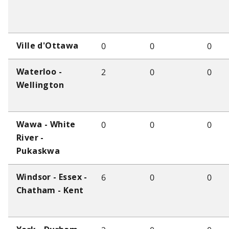
0
0
0
Ville d'Ottawa
2
0
0
Waterloo -
Wellington
0
0
0
Wawa - White
River -
Pukaskwa
6
0
0
Windsor - Essex -
Chatham - Kent