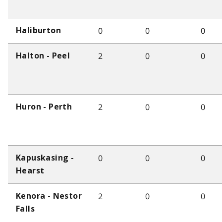
0
0
0
Haliburton
2
0
0
Halton - Peel
2
0
0
Huron - Perth
0
0
0
Kapuskasing -
Hearst
2
0
0
Kenora - Nestor
Falls