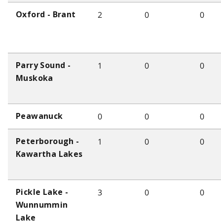
2
0
0
Oxford - Brant
1
0
0
Parry Sound -
Muskoka
0
0
0
Peawanuck
1
0
0
Peterborough -
Kawartha Lakes
3
0
0
Pickle Lake -
Wunnummin
Lake