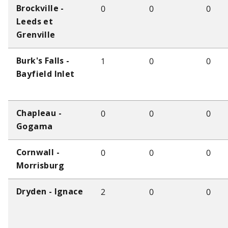
0
0
0
Brockville -
Leeds et
Grenville
1
0
0
Burk's Falls -
Bayfield Inlet
0
0
0
Chapleau -
Gogama
0
0
0
Cornwall -
Morrisburg
2
0
0
Dryden - Ignace