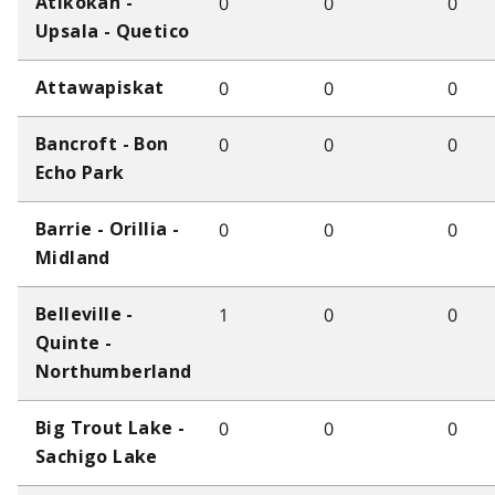
0
0
0
Atikokan -
Upsala - Quetico
0
0
0
Attawapiskat
0
0
0
Bancroft - Bon
Echo Park
0
0
0
Barrie - Orillia -
Midland
1
0
0
Belleville -
Quinte -
Northumberland
0
0
0
Big Trout Lake -
Sachigo Lake