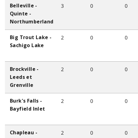
3
0
0
Belleville -
Quinte -
Northumberland
2
0
0
Big Trout Lake -
Sachigo Lake
2
0
0
Brockville -
Leeds et
Grenville
2
0
0
Burk's Falls -
Bayfield Inlet
2
0
0
Chapleau -