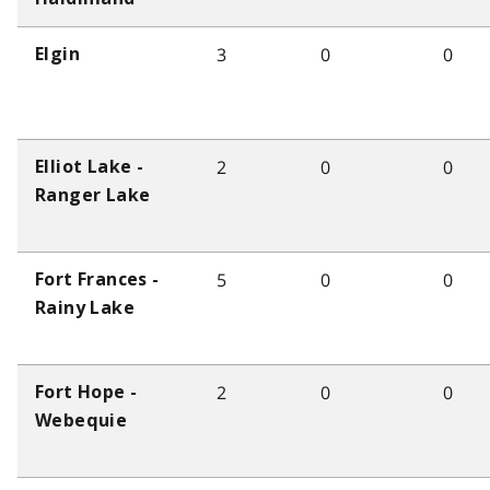
3
0
0
Elgin
2
0
0
Elliot Lake -
Ranger Lake
5
0
0
Fort Frances -
Rainy Lake
2
0
0
Fort Hope -
Webequie