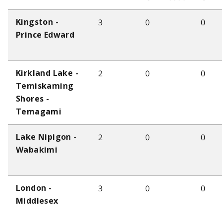
3
0
0
Kingston -
Prince Edward
2
0
0
Kirkland Lake -
Temiskaming
Shores -
Temagami
2
0
0
Lake Nipigon -
Wabakimi
3
0
0
London -
Middlesex