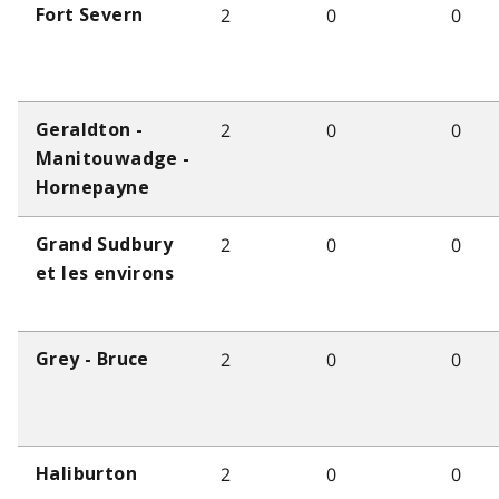
2
0
0
Fort Severn
2
0
0
Geraldton -
Manitouwadge -
Hornepayne
2
0
0
Grand Sudbury
et les environs
2
0
0
Grey - Bruce
2
0
0
Haliburton