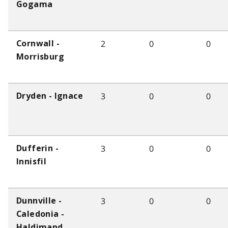
Gogama
2
0
0
Cornwall -
Morrisburg
3
0
0
Dryden - Ignace
3
0
0
Dufferin -
Innisfil
3
0
0
Dunnville -
Caledonia -
Haldimand