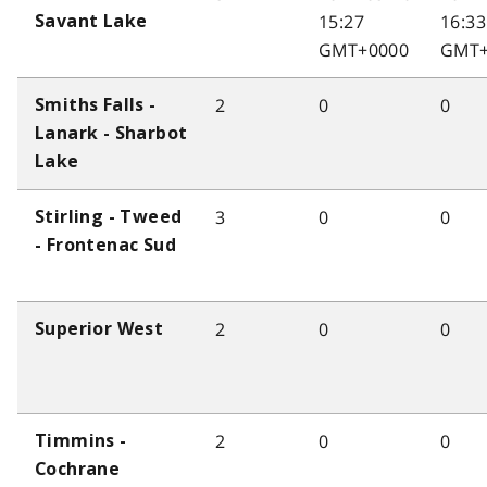
15:27
16:33
Savant Lake
GMT+0000
GMT+
2
0
0
Smiths Falls -
Lanark - Sharbot
Lake
3
0
0
Stirling - Tweed
- Frontenac Sud
2
0
0
Superior West
2
0
0
Timmins -
Cochrane