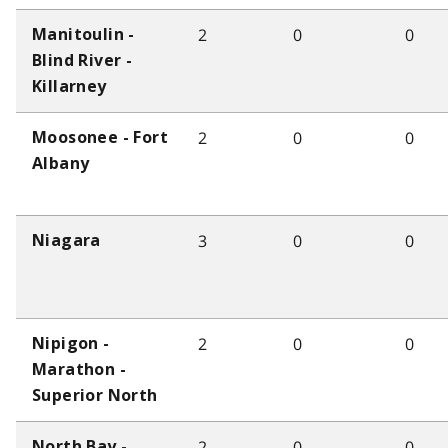
2
0
0
Manitoulin -
Blind River -
Killarney
2
0
0
Moosonee - Fort
Albany
3
0
0
Niagara
2
0
0
Nipigon -
Marathon -
Superior North
2
0
0
North Bay -