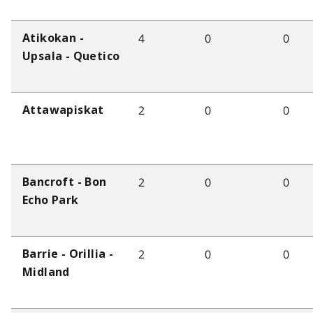
4
0
0
Atikokan -
Upsala - Quetico
2
0
0
Attawapiskat
2
0
0
Bancroft - Bon
Echo Park
2
0
0
Barrie - Orillia -
Midland