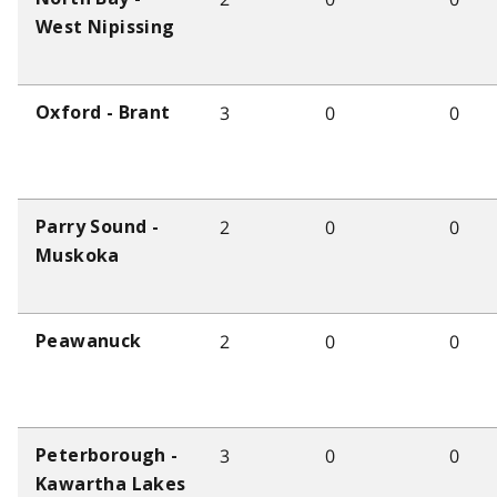
West Nipissing
3
0
0
Oxford - Brant
2
0
0
Parry Sound -
Muskoka
2
0
0
Peawanuck
3
0
0
Peterborough -
Kawartha Lakes