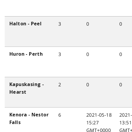
3
0
0
Halton - Peel
3
0
0
Huron - Perth
2
0
0
Kapuskasing -
Hearst
6
2021-05-18
2021
Kenora - Nestor
15:27
13:51
Falls
GMT+0000
GMT+