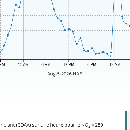
ambiant (
CQAA
) sur une heure pour le NO
= 250
2