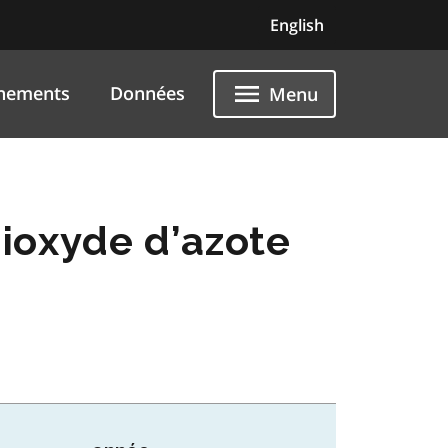
English
nements
Données
Menu
dioxyde d’azote