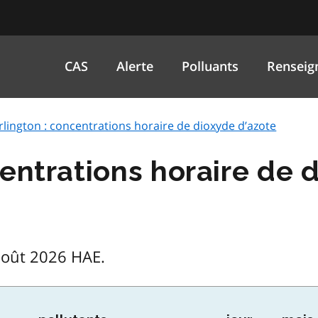
CAS
Alerte
Polluants
Renseig
rlington : concentrations horaire de dioxyde d’azote
centrations horaire de 
août 2026 HAE.