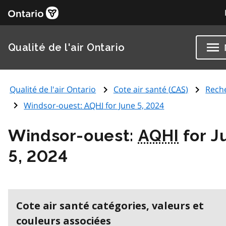
Qualité de l'air Ontario
Qualité de l'air Ontario
Cote air santé (
CAS
)
Rech
Windsor-ouest:
AQHI
for June 5, 2024
Windsor-ouest:
AQHI
for J
5, 2024
Cote air santé catégories, valeurs et
couleurs associées