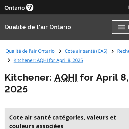
Qualité de l'air Ontario
Qualité de l'air Ontario
Cote air santé (
CAS
)
Rech
Kitchener:
AQHI
for April 8, 2025
Kitchener:
AQHI
for April 8,
2025
Cote air santé catégories, valeurs et
couleurs associées