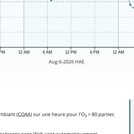
ambiant (
CQAA
) sur une heure pour l'O
= 80 parties
3
la présente page Web sont automatiquement