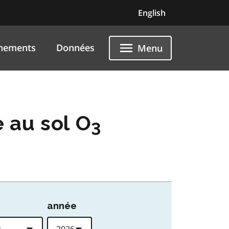
English
nements
Données
Menu
e au sol O
3