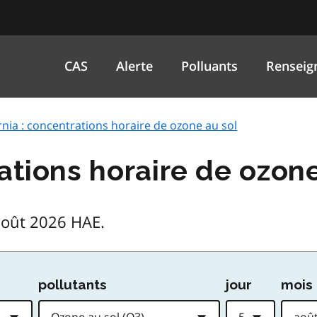
CAS
Alerte
Polluants
Renseig
rnia : concentrations horaire de ozone au sol
ations horaire de ozon
août 2026 HAE.