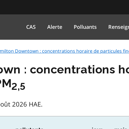
CAS
Alerte
Polluants
Renseig
milton Downtown : concentrations horaire de particules fin
wn : concentrations ho
 PM
2,5
août 2026 HAE.