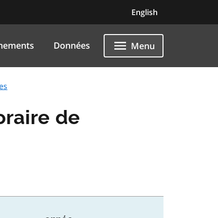
English
nements
Données
Menu
es
raire de