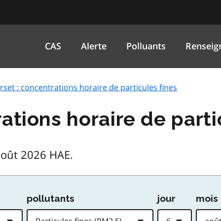
CAS
Alerte
Polluants
Renseig
rset : concentrations horaire de particules fines
ations horaire de part
août 2026 HAE.