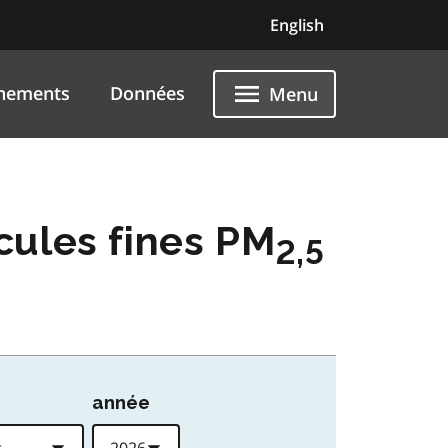
English
nements
Données
Menu
icules fines PM
2,5