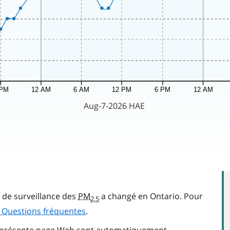
e de surveillance des
PM
a changé en Ontario. Pour
2,5
s Questions fréquentes
.
la présente page Web sont automatiquement