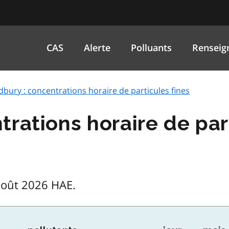
CAS
Alerte
Polluants
Renseig
dbury : concentrations horaire de particules fines
rations horaire de par
août 2026 HAE.