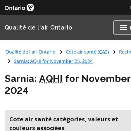
Qualité de l'air Ontario
Qualité de l'air Ontario
Cote air santé (
CAS
)
Rech
Sarnia:
AQHI
for November 25, 2024
Sarnia:
AQHI
for November
2024
Cote air santé catégories, valeurs et
couleurs associées