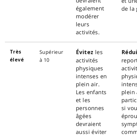
devraient
et une
également
de la
modérer
leurs
activités.
les
Supérieur
Très
Évitez
Rédu
à 10
activités
repor
élevé
physiques
activi
intenses en
physi
plein air.
inten
Les enfants
plein 
et les
parti
personnes
si vo
âgées
éprou
devraient
symp
aussi éviter
comme