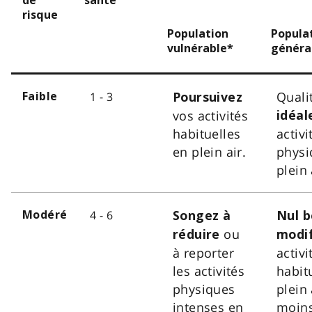
de
santé
risque
Population
Popula
vulnérable*
généra
Qualit
1 - 3
Faible
Poursuivez
vos activités
idéal
habituelles
activi
en plein air.
physi
plein 
4 - 6
Modéré
Songez à
Nul b
ou
réduire
modif
à reporter
activi
les activités
habit
physiques
plein 
intenses en
moin