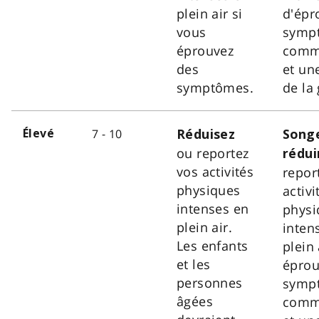
plein air si
d'épr
vous
symp
éprouvez
comme
des
et une
symptômes.
de la
7 - 10
Élevé
Réduisez
Song
ou reportez
rédui
vos activités
repor
physiques
activi
intenses en
physi
plein air.
inten
Les enfants
plein 
et les
éprou
personnes
symp
âgées
comme