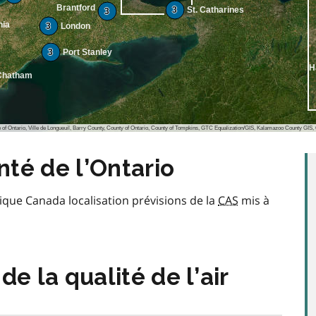
Brantford
3
St. Catharines
3
nia
3
London
3
Port Stanley
H
Chatham
io, Ville de Longueuil, Barry County, County of Ontario, County of Tompkins, GTC Equalization/GIS, Kalamazoo County GIS, Oakland County, Michigan, data.pa.gov
anté de l’Ontario
ue Canada localisation prévisions de la
CAS
mis à
de la qualité de l’air