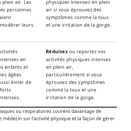
 plein air. Les
physiques intenses en plein
 les personnes
air si vous éprouvez des
aient
symptômes comme la toux
modérer leurs
et une irritation de la gorge.
activités
ou reportez vos
Réduisez
intenses en
activités physiques intenses
Les enfants et
en plein air,
nes âgées
particulièrement si vous
ussi éviter de
éprouvez des symptômes
fforts
comme la toux et une
intenses.
irritation de la gorge.
iaques ou respiratoires courent davantage de
e médecin sur l’activité physique et la façon de gérer