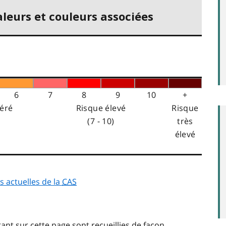
aleurs et couleurs associées
6
7
8
9
10
+
éré
Risque élevé
Risque
(7 - 10)
très
élevé
 actuelles de la
CAS
urant sur cette page sont recueillies de façon