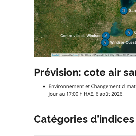
la
3
Sar
région
du
Grand
3
Centre-ville de Windsor
3
Toronto
3
Windsor-Ouest
(GTA)
Leaflet
| Powered by
Esri
|
PSU Office of Physical Plant, City of Novi, MI, Province of Ontar
Prévision: cote air s
Environnement et Changement climatiq
jour au 17:00 h HAE, 6 août 2026.
Catégories d'indices 