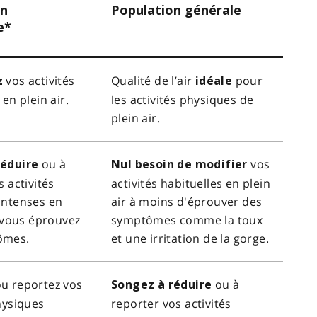
on
Population générale
e*
vos activités
Qualité de l’air
pour
z
idéale
 en plein air.
les activités physiques de
plein air.
ou à
vos
réduire
Nul besoin de modifier
s activités
activités habituelles en plein
intenses en
air à moins d'éprouver des
i vous éprouvez
symptômes comme la toux
ômes.
et une irritation de la gorge.
u reportez vos
ou à
Songez à réduire
hysiques
reporter vos activités