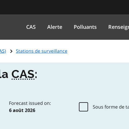
CAS
Alerte
Polluants
Renseig
AS
)
Stations de surveillance
 la
CAS
:
Forecast issued on:
Sous forme de t
6 août 2026