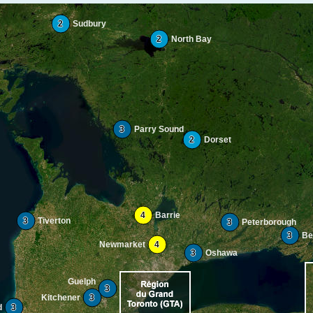
2
Sudbury
2
North Bay
3
Parry Sound
2
Dorset
4
Barrie
3
Tiverton
3
Peterborough
3
Bel
Newmarket
4
3
Oshawa
Guelph
3
Kitchener
3
d
3