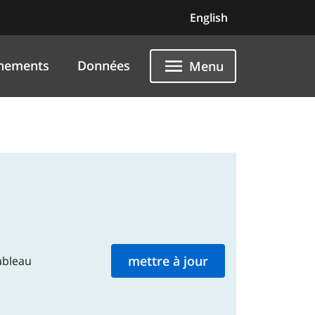
English
nements
Données
Menu
ableau