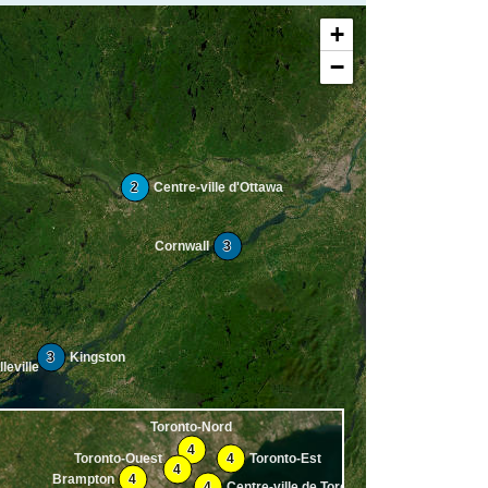
+
−
2
Centre-ville d'Ottawa
Cornwall
3
3
Kingston
leville
Toronto-Nord
4
Toronto-Ouest
4
Toronto-Est
4
Brampton
4
4
Centre-ville de Toronto