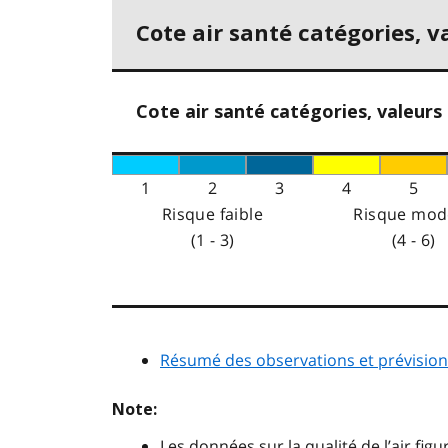
Cote air santé catégories, v
Cote air santé catégories, valeurs
1
2
3
4
5
Risque faible
Risque mod
(1 - 3)
(4 - 6)
Résumé des observations et prévisions
Note:
Les données sur la qualité de l’air fig