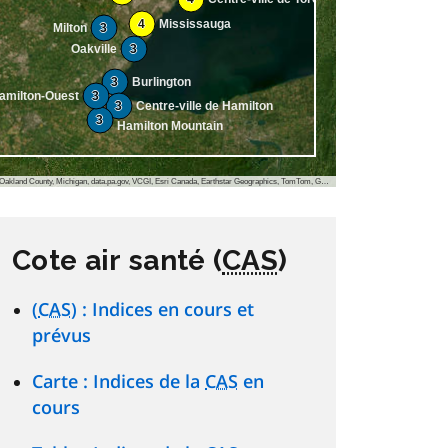
4
Mississauga
Milton
3
Oakville
3
3
Burlington
amilton-Ouest
3
3
Centre-ville de Hamilton
3
Hamilton Mountain
, VCGI, Esri Canada, Earthstar Geographics, TomTom, Garmin, FAO, NOAA, USGS, EPA, NPS, USFWS, NRCan, Parks Canada
Cote air santé (
CAS
)
(
CAS
) : Indices en cours et
prévus
Carte : Indices de la
CAS
en
cours