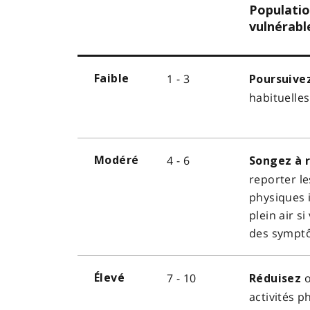
Populati
vulnérabl
1 - 3
Faible
Poursuive
habituelles
4 - 6
Modéré
Songez à 
reporter le
physiques 
plein air s
des sympt
7 - 10
o
Élevé
Réduisez
activités p