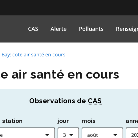
CAS
Alerte
Polluants
Renseig
Bay: cote air santé en cours
e air santé en cours